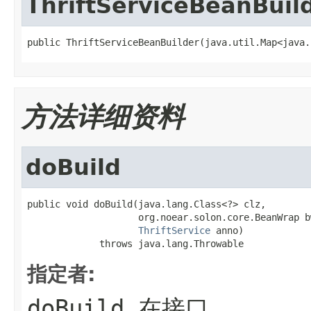
ThriftServiceBeanBuil
public ThriftServiceBeanBuilder(java.util.Map<java.
方法详细资料
doBuild
public void doBuild(java.lang.Class<?> clz,

                    org.noear.solon.core.BeanWrap bw
ThriftService
 anno)

             throws java.lang.Throwable
指定者:
doBuild
在接口