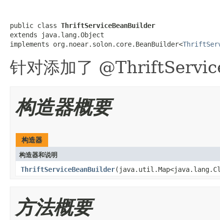
public class 
ThriftServiceBeanBuilder
extends java.lang.Object

implements org.noear.solon.core.BeanBuilder<
ThriftSer
针对添加了 @ThriftServ
构造器概要
构造器
构造器和说明
ThriftServiceBeanBuilder
(java.util.Map<java.lang.C
方法概要