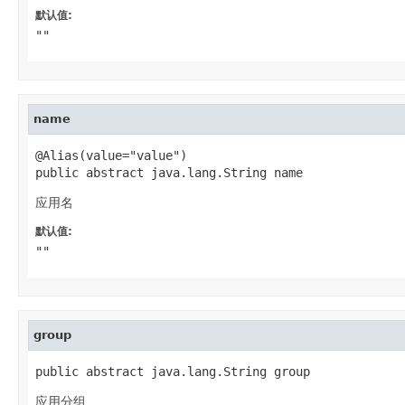
默认值:
""
name
@Alias(value="value")

public abstract java.lang.String name
应用名
默认值:
""
group
public abstract java.lang.String group
应用分组