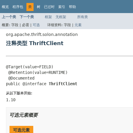
概览
程序包
类
树
已过时
索引
帮助
上一个类
下一个类
框架
无框架
所有类
概要:
字段 |
必需 |
可选
详细资料:
字段 |
元素
org.apache.thrift.solon.annotation
注释类型 ThriftClient
@Target(value=FIELD)

 @Retention(value=RUNTIME)

 @Documented

public @interface 
ThriftClient
从以下版本开始:
1.10
可选元素概要
可选元素