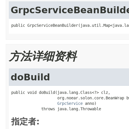
GrpcServiceBeanBuild
public GrpcServiceBeanBuilder(java.util.Map<java.la
方法详细资料
doBuild
public void doBuild(java.lang.Class<?> clz,

                    org.noear.solon.core.BeanWrap bw
GrpcService
 anno)

             throws java.lang.Throwable
指定者: