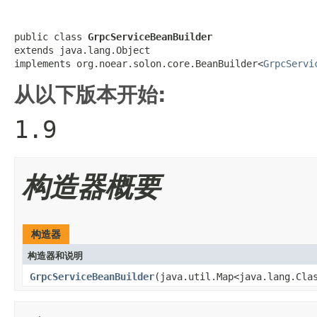
public class 
GrpcServiceBeanBuilder
extends java.lang.Object

implements org.noear.solon.core.BeanBuilder<
GrpcServi
从以下版本开始:
1.9
构造器概要
构造器
构造器和说明
GrpcServiceBeanBuilder
(java.util.Map<java.lang.Cla