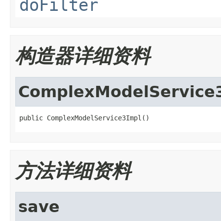
doFilter
构造器详细资料
ComplexModelService
public ComplexModelService3Impl()
方法详细资料
save