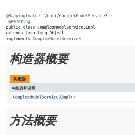
@Mapping
(
value
="/nami/ComplexModelService3")

@Remoting
public class 
ComplexModelService3Impl
extends java.lang.Object

implements 
ComplexModelService3
构造器概要
构造器
构造器和说明
ComplexModelService3Impl
()
方法概要