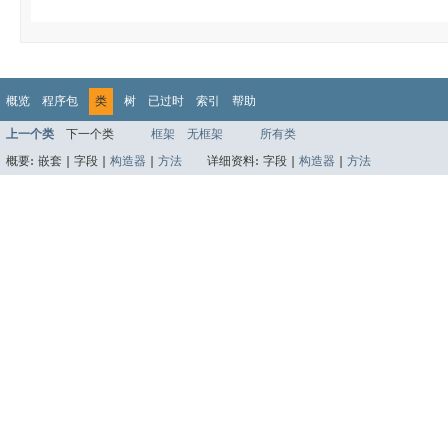
概览
程序包
类
树
已过时
索引
帮助
上一个类
下一个类
框架
无框架
所有类
概要:
嵌套 |
字段 |
构造器
|
方法
详细资料:
字段 |
构造器
|
方法