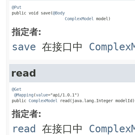
@Put

public void save(
@Body
ComplexModel
 model)
指定者:
save
在接口中
Complex
read
@Get
@Mapping
(
value
="api/1.0.1")

public 
ComplexModel
 read(java.lang.Integer modelId)
指定者:
read
在接口中
Complex