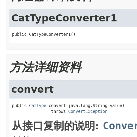
CatTypeConverter1
public CatTypeConverter1()
方法详细资料
convert
public 
CatType
 convert(java.lang.String value)

                throws 
ConvertException
从接口复制的说明:
Conve