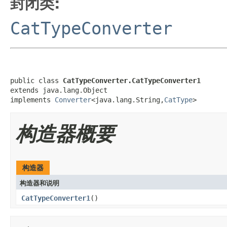
封闭类:
CatTypeConverter
public class 
CatTypeConverter.CatTypeConverter1
extends java.lang.Object

implements 
Converter
<java.lang.String,
CatType
>
构造器概要
构造器
构造器和说明
CatTypeConverter1
()