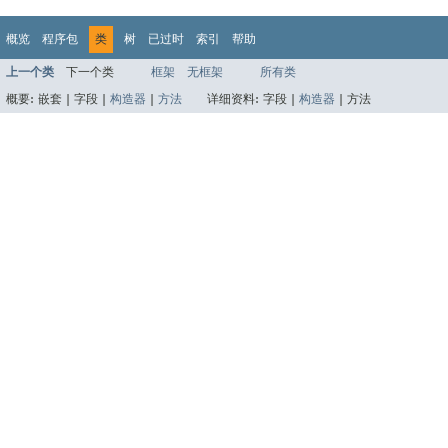
概览
程序包
类
树
已过时
索引
帮助
上一个类
下一个类
框架
无框架
所有类
概要:
嵌套 |
字段 |
构造器
|
方法
详细资料:
字段 |
构造器
|
方法