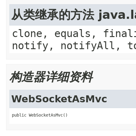
从类继承的方法 java.la
clone, equals, final
notify, notifyAll, t
构造器详细资料
WebSocketAsMvc
public WebSocketAsMvc()