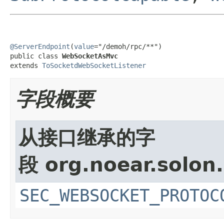
@ServerEndpoint
(
value
="/demoh/rpc/**")

public class 
WebSocketAsMvc
extends 
ToSocketdWebSocketListener
字段概要
从接口继承的字
段 org.noear.solon
SEC_WEBSOCKET_PROTOC