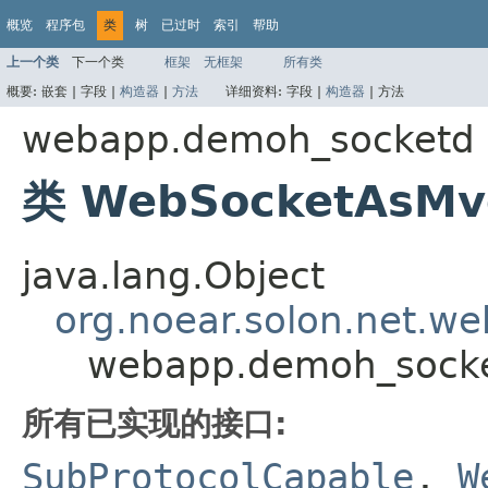
概览
程序包
类
树
已过时
索引
帮助
上一个类
下一个类
框架
无框架
所有类
概要:
嵌套 |
字段 |
构造器
|
方法
详细资料:
字段 |
构造器
|
方法
webapp.demoh_socketd
类 WebSocketAsMv
java.lang.Object
org.noear.solon.net.w
webapp.demoh_sock
所有已实现的接口:
SubProtocolCapable
,
W