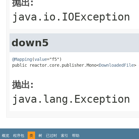
抛出:
java.io.IOException
down5
@Mapping
(
value
="f5")

public reactor.core.publisher.Mono<
DownloadedFile
> 
                                                   
抛出:
java.lang.Exception
概览
程序包
类
树
已过时
索引
帮助