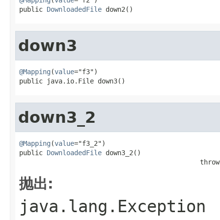
public 
DownloadedFile
 down2()
down3
@Mapping
(
value
="f3")

public java.io.File down3()
down3_2
@Mapping
(
value
="f3_2")

public 
DownloadedFile
 down3_2()

                                              throw
抛出:
java.lang.Exception