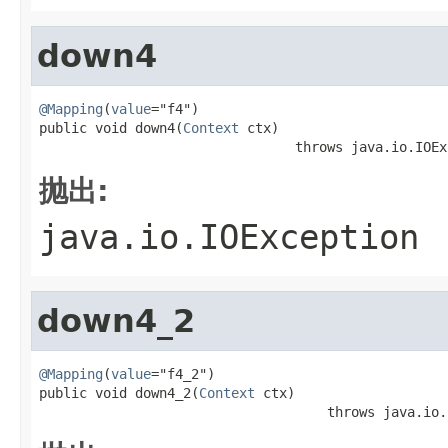
down4
@Mapping
(
value
="f4")

public void down4(
Context
 ctx)

                                throws java.io.IOEx
抛出:
java.io.IOException
down4_2
@Mapping
(
value
="f4_2")

public void down4_2(
Context
 ctx)

                                    throws java.io.