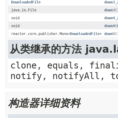
DownloadedFile
down3_
java.io.File
down3
(
void
down4_
void
down4
(
reactor.core.publisher.Mono<
DownloadedFile
>
down5
(
从类继承的方法 java.la
clone, equals, final
notify, notifyAll, t
构造器详细资料