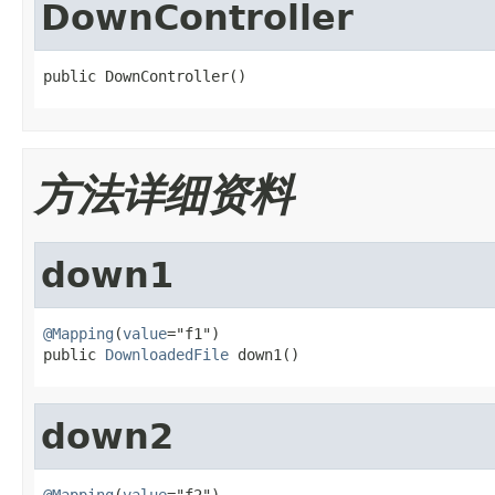
DownController
public DownController()
方法详细资料
down1
@Mapping
(
value
="f1")

public 
DownloadedFile
 down1()
down2
@Mapping
(
value
="f2")
