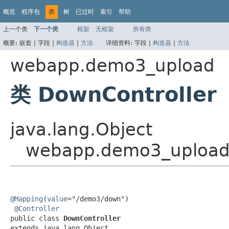
概览
程序包
类
树
已过时
索引
帮助
上一个类
下一个类
框架
无框架
所有类
概要:
嵌套 |
字段 |
构造器
|
方法
详细资料:
字段 |
构造器
|
方法
webapp.demo3_upload
类 DownController
java.lang.Object
webapp.demo3_upload.
@Mapping
(
value
="/demo3/down")

@Controller
public class 
DownController
extends java.lang.Object