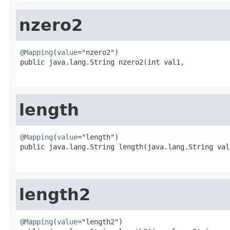
nzero2
@Mapping
(
value
="nzero2")

public java.lang.String nzero2(int val1,

                                                   
length
@Mapping
(
value
="length")

public java.lang.String length(java.lang.String val1
                                                   
length2
@Mapping
(
value
="length2")
