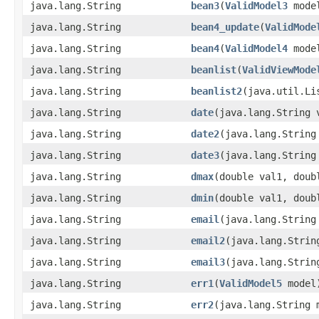
java.lang.String
bean3
(
ValidModel3
mode
java.lang.String
bean4_update
(
ValidMode
java.lang.String
bean4
(
ValidModel4
mode
java.lang.String
beanlist
(
ValidViewMode
java.lang.String
beanlist2
(java.util.Li
java.lang.String
date
(java.lang.String 
java.lang.String
date2
(java.lang.String
java.lang.String
date3
(java.lang.String
java.lang.String
dmax
(double val1, doub
java.lang.String
dmin
(double val1, doub
java.lang.String
email
(java.lang.String
java.lang.String
email2
(java.lang.Strin
java.lang.String
email3
(java.lang.Strin
java.lang.String
err1
(
ValidModel5
model
java.lang.String
err2
(java.lang.String 