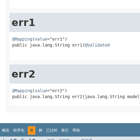
err1
@Mapping
(
value
="err1")

public java.lang.String err1(
@Validated
err2
@Mapping
(
value
="err2")

public java.lang.String err2(java.lang.String model
概览
程序包
类
树
已过时
索引
帮助