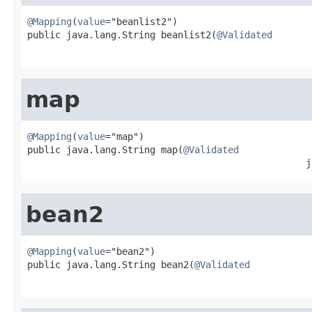
@Mapping
(
value
="beanlist2")

public java.lang.String beanlist2(
@Validated
                                                   
map
@Mapping
(
value
="map")

public java.lang.String map(
@Validated
                                                  j
bean2
@Mapping
(
value
="bean2")

public java.lang.String bean2(
@Validated