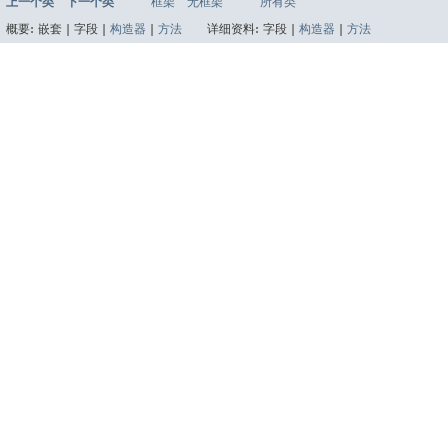
上一个类
下一个类
框架
无框架
所有类
概要:
嵌套 |
字段 |
构造器
|
方法
详细资料:
字段 |
构造器
|
方法