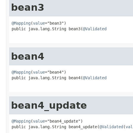
bean3
@Mapping
(
value
="bean3")

public java.lang.String bean3(
@Validated
bean4
@Mapping
(
value
="bean4")

public java.lang.String bean4(
@Validated
bean4_update
@Mapping
(
value
="bean4_update")

public java.lang.String bean4_update(
@Validated
(
val