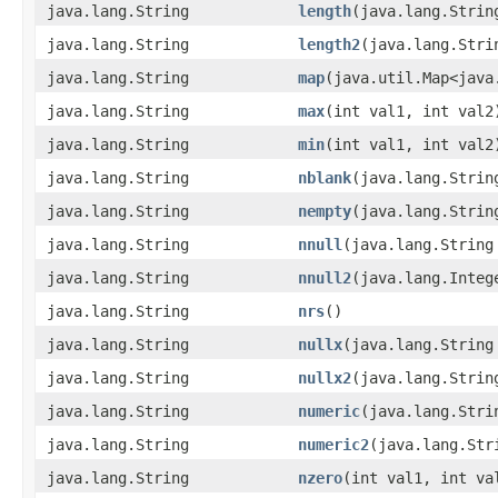
java.lang.String
length
(java.lang.Strin
java.lang.String
length2
(java.lang.Stri
java.lang.String
map
(java.util.Map<java
java.lang.String
max
(int val1, int val2
java.lang.String
min
(int val1, int val2
java.lang.String
nblank
(java.lang.Strin
java.lang.String
nempty
(java.lang.Strin
java.lang.String
nnull
(java.lang.String
java.lang.String
nnull2
(java.lang.Integ
java.lang.String
nrs
()
java.lang.String
nullx
(java.lang.String
java.lang.String
nullx2
(java.lang.Strin
java.lang.String
numeric
(java.lang.Stri
java.lang.String
numeric2
(java.lang.Str
java.lang.String
nzero
(int val1, int va