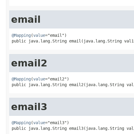
email
@Mapping
(
value
="email")

public java.lang.String email(java.lang.String val1
email2
@Mapping
(
value
="email2")

public java.lang.String email2(java.lang.String val
email3
@Mapping
(
value
="email3")

public java.lang.String email3(java.lang.String val