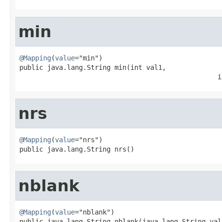
min
@Mapping
(
value
="min")

public java.lang.String min(int val1,

                                                  i
nrs
@Mapping
(
value
="nrs")

public java.lang.String nrs()
nblank
@Mapping
(
value
="nblank")

public java.lang.String nblank(java.lang.String val1