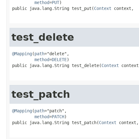
method
=
PUT
)

public java.lang.String test_put(
Context
 context,

                                                   
test_delete
@Mapping
(
path
="delete",

method
=
DELETE
)

public java.lang.String test_delete(
Context
 context,
                                                   
test_patch
@Mapping
(
path
="patch",

method
=
PATCH
)

public java.lang.String test_patch(
Context
 context,

                                                   