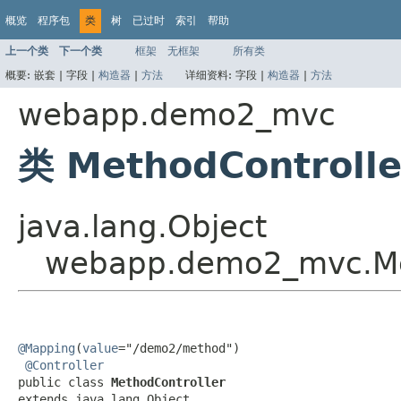
概览
程序包
类
树
已过时
索引
帮助
上一个类
下一个类
框架
无框架
所有类
概要:
嵌套 |
字段 |
构造器
|
方法
详细资料:
字段 |
构造器
|
方法
webapp.demo2_mvc
类 MethodControlle
java.lang.Object
webapp.demo2_mvc.Me
@Mapping
(
value
="/demo2/method")

@Controller
public class 
MethodController
extends java.lang.Object