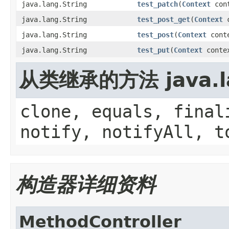
java.lang.String
test_patch
(
Context
cont
java.lang.String
test_post_get
(
Context
c
java.lang.String
test_post
(
Context
cont
java.lang.String
test_put
(
Context
contex
从类继承的方法 java.la
clone, equals, final
notify, notifyAll, t
构造器详细资料
MethodController