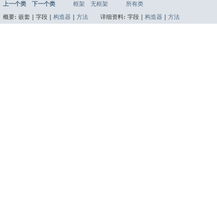
上一个类
下一个类
框架
无框架
所有类
概要:
嵌套 |
字段 |
构造器
|
方法
详细资料:
字段 |
构造器
|
方法