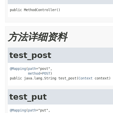
public MethodController()
方法详细资料
test_post
@Mapping
(
path
="post",

method
=
POST
)

public java.lang.String test_post(
Context
 context)
test_put
@Mapping
(
path
="put",
