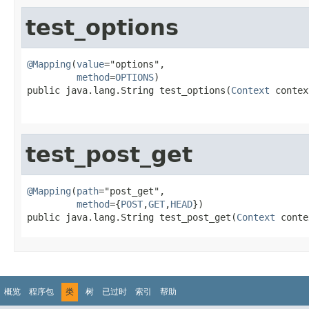
test_options
@Mapping
(
value
="options",

method
=
OPTIONS
)

public java.lang.String test_options(
Context
 contex
                                                   
test_post_get
@Mapping
(
path
="post_get",

method
={
POST
,
GET
,
HEAD
})

public java.lang.String test_post_get(
Context
 conte
概览
程序包
类
树
已过时
索引
帮助