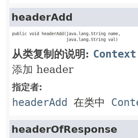
headerAdd
public void headerAdd(java.lang.String name,

                      java.lang.String val)
从类复制的说明:
Context
添加 header
指定者:
headerAdd
在类中
Cont
headerOfResponse