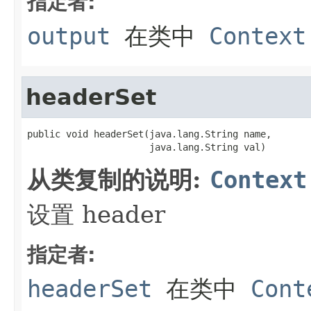
指定者:
output
在类中
Context
headerSet
public void headerSet(java.lang.String name,

                      java.lang.String val)
从类复制的说明:
Context
设置 header
指定者:
headerSet
在类中
Cont