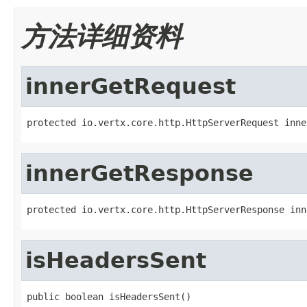
方法详细资料
innerGetRequest
protected io.vertx.core.http.HttpServerRequest inne
innerGetResponse
protected io.vertx.core.http.HttpServerResponse inn
isHeadersSent
public boolean isHeadersSent()