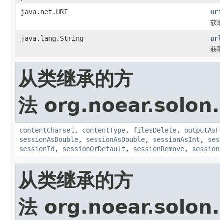
java.net.URI
ur
获
java.lang.String
ur
获
从类继承的方
法 org.noear.solon
contentCharset
,
contentType
,
filesDelete
,
outputAsF
sessionAsDouble
,
sessionAsDouble
,
sessionAsInt
,
ses
sessionId
,
sessionOrDefault
,
sessionRemove
,
session
从类继承的方
法 org.noear.solon.