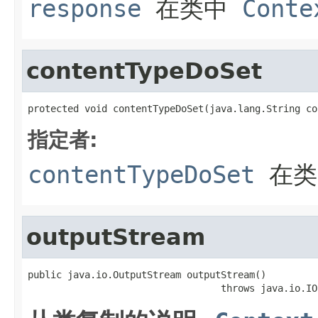
response
在类中
Conte
contentTypeDoSet
protected void contentTypeDoSet(java.lang.String co
指定者:
contentTypeDoSet
在
outputStream
public java.io.OutputStream outputStream()

                                  throws java.io.IO