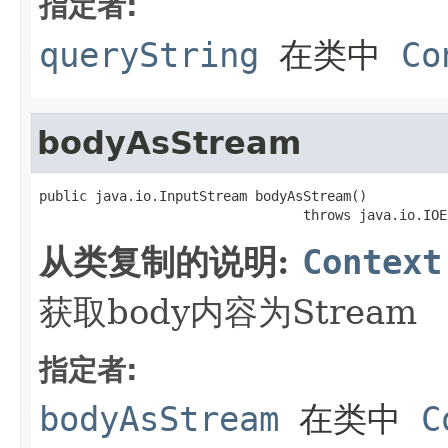
指定者:
queryString
在类中
Co
bodyAsStream
public java.io.InputStream bodyAsStream()

                                 throws java.io.IOE
从类复制的说明:
Context
获取body内容为Stream
指定者:
bodyAsStream
在类中
C