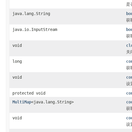
是
java.lang.String
bo
获
java.io.InputStream
bo
获
void
cl
关
long
co
获
void
co
设
protected void
co
MultiMap
<java.lang.String>
co
获
void
co
设置