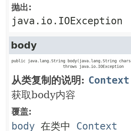
抛出:
java.io.IOException
body
public java.lang.String body(java.lang.String charse
                      throws java.io.IOException
从类复制的说明:
Context
获取body内容
覆盖:
body
在类中
Context