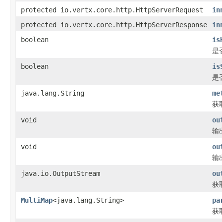
protected io.vertx.core.http.HttpServerRequest
in
protected io.vertx.core.http.HttpServerResponse
in
boolean
is
是
boolean
is
是否
java.lang.String
me
获
void
ou
输
void
ou
输
java.io.OutputStream
ou
获
MultiMap
<java.lang.String>
pa
获