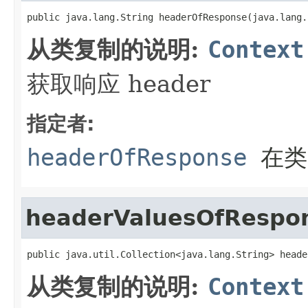
public java.lang.String headerOfResponse(java.lang.
从类复制的说明:
Context
获取响应 header
指定者:
headerOfResponse
在
headerValuesOfRespo
public java.util.Collection<java.lang.String> heade
从类复制的说明:
Context