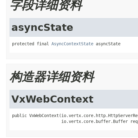
字段详细资料
asyncState
protected final 
AsyncContextState
 asyncState
构造器详细资料
VxWebContext
public VxWebContext(io.vertx.core.http.HttpServerRe
                    io.vertx.core.buffer.Buffer req