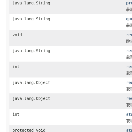
java.lang.String
pr
获
java.lang.String
qu
获
void
re
跳
java.lang.String
re
获
int
re
获
java.lang.Object
re
获
java.lang.Object
re
获
int
st
获
protected void
st