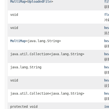
MultiMap
<
UploadedFile
>
fi
获
void
fl
冲
void
he
添加
MultiMap
<java.lang.String>
he
获
java.util.Collection<java.lang.String>
he
获取
java.lang.String
he
获取
void
he
设置
java.util.Collection<java.lang.String>
he
获取
protected void
in