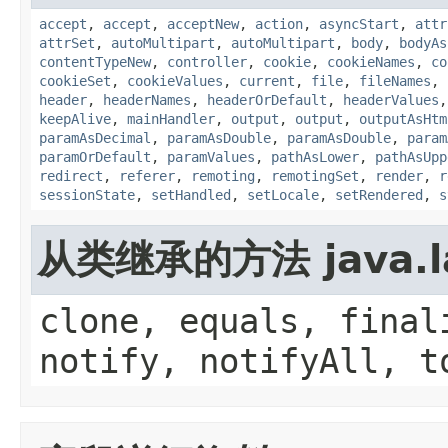
accept
,
accept
,
acceptNew
,
action
,
asyncStart
,
attr
attrSet
,
autoMultipart
,
autoMultipart
,
body
,
bodyAs
contentTypeNew
,
controller
,
cookie
,
cookieNames
,
co
cookieSet
,
cookieValues
,
current
,
file
,
fileNames
,
header
,
headerNames
,
headerOrDefault
,
headerValues
keepAlive
,
mainHandler
,
output
,
output
,
outputAsHtm
paramAsDecimal
,
paramAsDouble
,
paramAsDouble
,
param
paramOrDefault
,
paramValues
,
pathAsLower
,
pathAsUpp
redirect
,
referer
,
remoting
,
remotingSet
,
render
,
r
sessionState
,
setHandled
,
setLocale
,
setRendered
,
s
从类继承的方法 java.la
clone, equals, final
notify, notifyAll, t