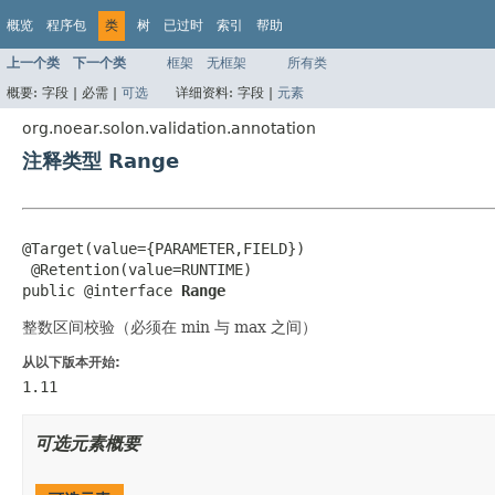
概览
程序包
类
树
已过时
索引
帮助
上一个类
下一个类
框架
无框架
所有类
概要:
字段 |
必需 |
可选
详细资料:
字段 |
元素
org.noear.solon.validation.annotation
注释类型 Range
@Target(value={PARAMETER,FIELD})

 @Retention(value=RUNTIME)

public @interface 
Range
整数区间校验（必须在 min 与 max 之间）
从以下版本开始:
1.11
可选元素概要