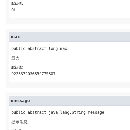
默认值:
0L
max
public abstract long max
最大
默认值:
9223372036854775807L
message
public abstract java.lang.String message
提示消息