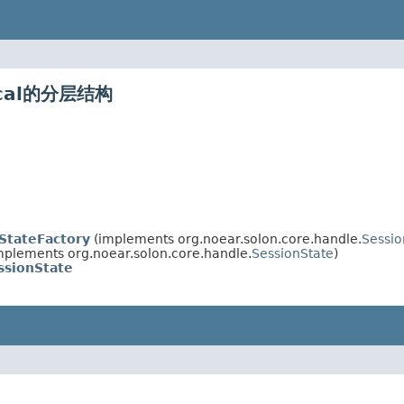
local的分层结构
StateFactory
(implements org.noear.solon.core.handle.
Sessio
mplements org.noear.solon.core.handle.
SessionState
)
ssionState