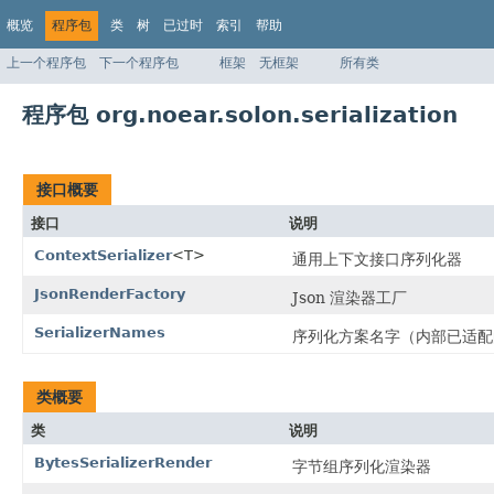
概览
程序包
类
树
已过时
索引
帮助
上一个程序包
下一个程序包
框架
无框架
所有类
程序包 org.noear.solon.serialization
接口概要
接口
说明
ContextSerializer
<T>
通用上下文接口序列化器
JsonRenderFactory
Json 渲染器工厂
SerializerNames
序列化方案名字（内部已适配
类概要
类
说明
BytesSerializerRender
字节组序列化渲染器