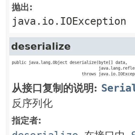
抛出:
java.io.IOException
deserialize
public java.lang.Object deserialize(byte[] data,

                                    java.lang.refle
                             throws java.io.IOExcep
从接口复制的说明:
Seria
反序列化
指定者: