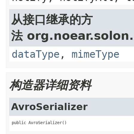
从接口继承的方
法 org.noear.solon.
dataType
,
mimeType
构造器详细资料
AvroSerializer
public AvroSerializer()