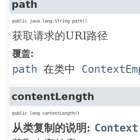
path
public java.lang.String path()
获取请求的URI路径
覆盖:
path
在类中
ContextEm
contentLength
public long contentLength()
从类复制的说明:
Context