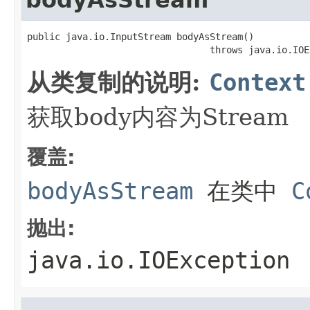
public java.io.InputStream bodyAsStream()

                                 throws java.io.IOE
从类复制的说明:
Context
获取body内容为Stream
覆盖:
bodyAsStream
在类中
C
抛出:
java.io.IOException