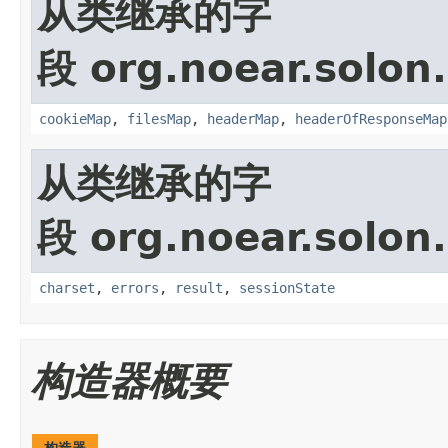
从类继承的字
段 org.noear.solon.
cookieMap
,
filesMap
,
headerMap
,
headerOfResponseMap
从类继承的字
段 org.noear.solon.
charset
,
errors
,
result
,
sessionState
构造器概要
构造器