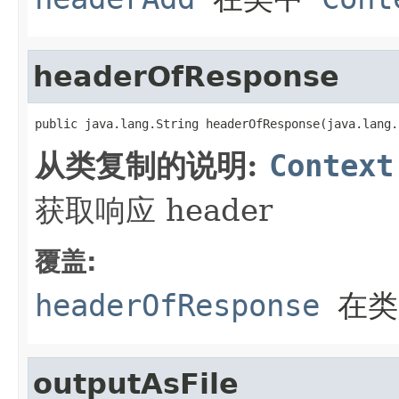
headerOfResponse
public java.lang.String headerOfResponse(java.lang.
从类复制的说明:
Context
获取响应 header
覆盖:
headerOfResponse
在
outputAsFile