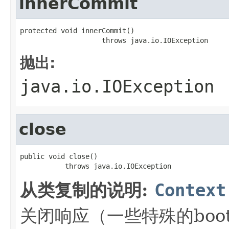
innerCommit
protected void innerCommit()

                    throws java.io.IOException
抛出:
java.io.IOException
close
public void close()

           throws java.io.IOException
从类复制的说明:
Context
关闭响应（一些特殊的boo