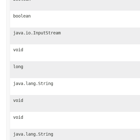
boolean
java.io.InputStream
void
long
java.lang.String
void
void
java.lang.String