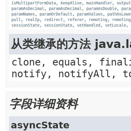
isMultipartFormData
,
keepAlive
,
mainHandler
,
output
paramAsDecimal
,
paramAsDecimal
,
paramAsDouble
,
para
paramNames
,
paramOrDefault
,
paramValues
,
pathAsLowe
pull
,
realIp
,
redirect
,
referer
,
remoting
,
remoting
sessionState
,
sessionState
,
setHandled
,
setLocale
,
从类继承的方法 java.la
clone, equals, final
notify, notifyAll, t
字段详细资料
asyncState