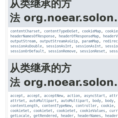
从类继承的方
法 org.noear.solon.
contentCharset
,
contentTypeDoSet
,
cookieMap
,
cookie
headerNamesOfResponse
,
headerOfResponseMap
,
headerV
outputStream
,
outputStreamAsGzip
,
paramMap
,
redirec
sessionAsDouble
,
sessionAsInt
,
sessionAsInt
,
sessio
sessionOrDefault
,
sessionRemove
,
sessionReset
,
sess
从类继承的方
法 org.noear.solon.
accept
,
accept
,
acceptNew
,
action
,
asyncStart
,
attr
attrSet
,
autoMultipart
,
autoMultipart
,
body
,
body
,
contentLength
,
contentTypeNew
,
controller
,
cookie
,
cookieSet
,
cookieSet
,
cookieSet
,
cookieValues
,
curr
getLocale
,
getRendered
,
header
,
headerNames
,
header