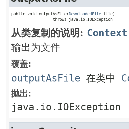
public void outputAsFile(
DownloadedFile
 file)

                  throws java.io.IOException
从类复制的说明:
Context
输出为文件
覆盖:
outputAsFile
在类中
C
抛出:
java.io.IOException