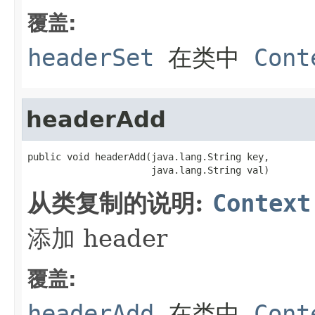
覆盖:
headerSet
在类中
Cont
headerAdd
public void headerAdd(java.lang.String key,

                      java.lang.String val)
从类复制的说明:
Context
添加 header
覆盖:
headerAdd
在类中
Cont