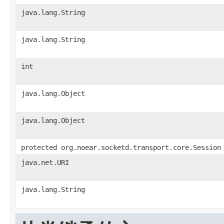
java.lang.String
java.lang.String
int
java.lang.Object
java.lang.Object
protected org.noear.socketd.transport.core.Session
java.net.URI
java.lang.String