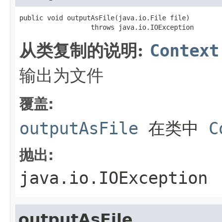
public void outputAsFile(java.io.File file)

                  throws java.io.IOException
从类复制的说明:
Context
输出为文件
覆盖:
outputAsFile
在类中
C
抛出:
java.io.IOException
outputAsFile