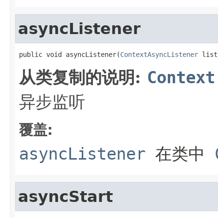
asyncListener
public void asyncListener(
ContextAsyncListener
 list
从类复制的说明:
Context
异步监听
覆盖:
asyncListener
在类中
asyncStart