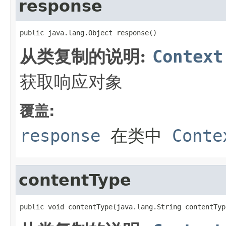
response
public java.lang.Object response()
从类复制的说明:
Context
获取响应对象
覆盖:
response
在类中
Conte
contentType
public void contentType(java.lang.String contentTyp