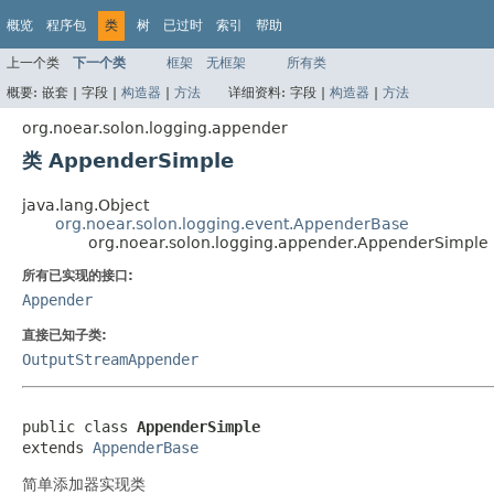
概览
程序包
类
树
已过时
索引
帮助
上一个类
下一个类
框架
无框架
所有类
概要:
嵌套 |
字段 |
构造器
|
方法
详细资料:
字段 |
构造器
|
方法
org.noear.solon.logging.appender
类 AppenderSimple
java.lang.Object
org.noear.solon.logging.event.AppenderBase
org.noear.solon.logging.appender.AppenderSimple
所有已实现的接口:
Appender
直接已知子类:
OutputStreamAppender
public class 
AppenderSimple
extends 
AppenderBase
简单添加器实现类