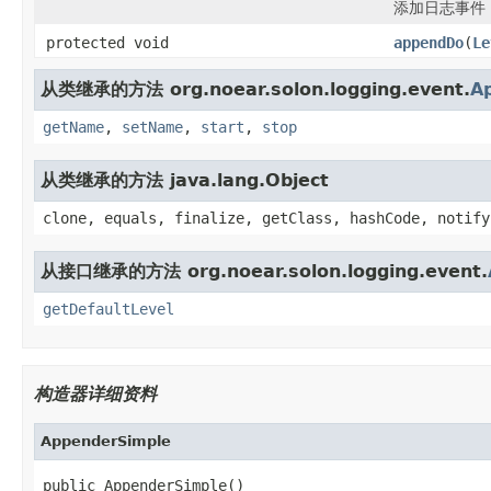
添加日志事件
protected void
appendDo
(
Le
从类继承的方法 org.noear.solon.logging.event.
A
getName
,
setName
,
start
,
stop
从类继承的方法 java.lang.Object
clone, equals, finalize, getClass, hashCode, notify
从接口继承的方法 org.noear.solon.logging.event.
getDefaultLevel
构造器详细资料
AppenderSimple
public AppenderSimple()