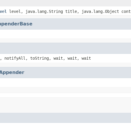
vel
level, java.lang.String title, java.lang.Object cont
ppenderBase
, notifyAll, toString, wait, wait, wait
Appender