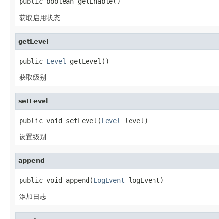
public boolean getEnable()
获取启用状态
getLevel
public 
Level
 getLevel()
获取级别
setLevel
public void setLevel(
Level
 level)
设置级别
append
public void append(
LogEvent
 logEvent)
添加日志