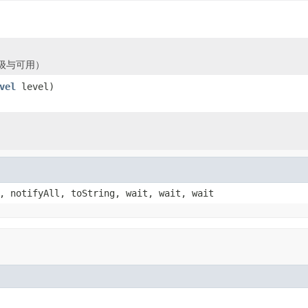
级与可用）
vel
level)
, notifyAll, toString, wait, wait, wait