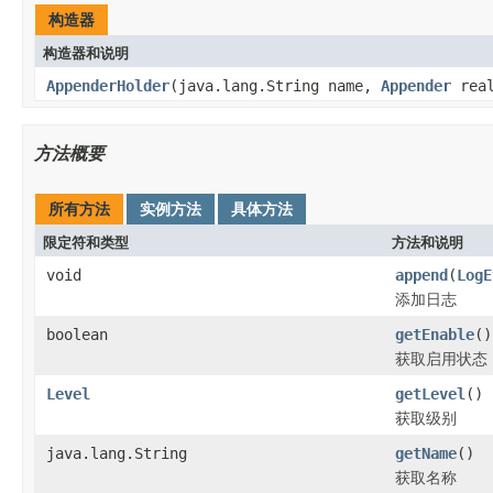
构造器
构造器和说明
AppenderHolder
(java.lang.String name,
Appender
real
方法概要
所有方法
实例方法
具体方法
限定符和类型
方法和说明
void
append
(
LogE
添加日志
boolean
getEnable
()
获取启用状态
Level
getLevel
()
获取级别
java.lang.String
getName
()
获取名称