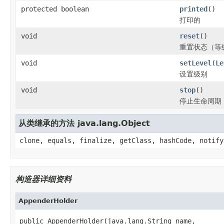
protected boolean
printed
()
打印的
void
reset
()
重置状态（等
void
setLevel
(
Le
设置级别
void
stop
()
停止生命周期
从类继承的方法 java.lang.Object
clone, equals, finalize, getClass, hashCode, notify
构造器详细资料
AppenderHolder
public AppenderHolder(java.lang.String name,
