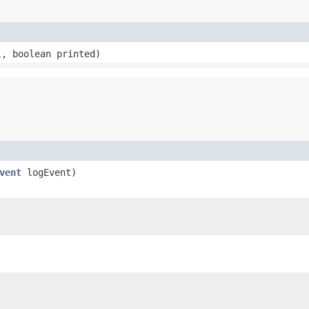
, boolean printed)
vent
logEvent)