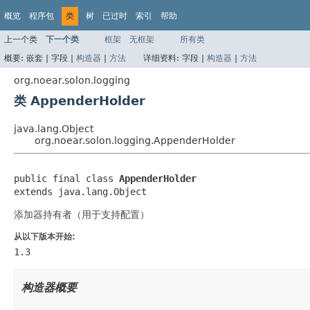
概览
程序包
类
树
已过时
索引
帮助
上一个类
下一个类
框架
无框架
所有类
概要:
嵌套 |
字段 |
构造器
|
方法
详细资料:
字段 |
构造器
|
方法
org.noear.solon.logging
类 AppenderHolder
java.lang.Object
org.noear.solon.logging.AppenderHolder
public final class 
AppenderHolder
extends java.lang.Object
添加器持有者（用于支持配置）
从以下版本开始:
1.3
构造器概要