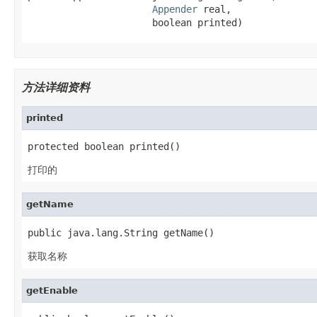
Appender
 real,

                      boolean printed)
方法详细资料
printed
protected boolean printed()
打印的
getName
public java.lang.String getName()
获取名称
getEnable