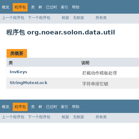
概览
程序包
类
树
已过时
索引
帮助
上一个程序包
下一个程序包
框架
无框架
所有类
程序包 org.noear.solon.data.util
类概要
类
说明
InvKeys
拦截动作模板处理
StringMutexLock
字符串排它锁
概览
程序包
类
树
已过时
索引
帮助
上一个程序包
下一个程序包
框架
无框架
所有类