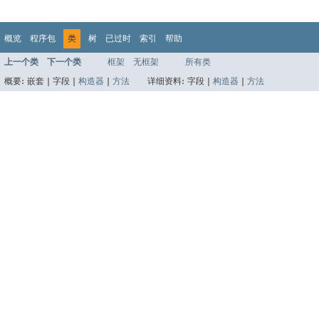
概览
程序包
类
树
已过时
索引
帮助
上一个类
下一个类
框架
无框架
所有类
概要:
嵌套 |
字段 |
构造器
|
方法
详细资料:
字段 |
构造器
|
方法