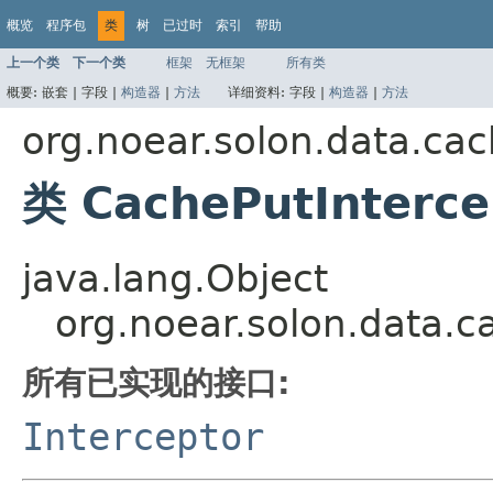
概览
程序包
类
树
已过时
索引
帮助
上一个类
下一个类
框架
无框架
所有类
概要:
嵌套 |
字段 |
构造器
|
方法
详细资料:
字段 |
构造器
|
方法
org.noear.solon.data.cac
类 CachePutInterce
java.lang.Object
org.noear.solon.data.c
所有已实现的接口:
Interceptor