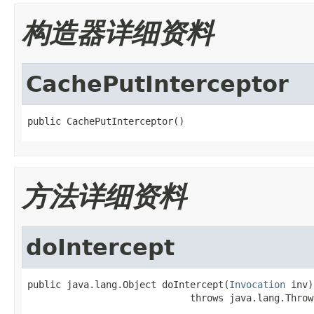
构造器详细资料
CachePutInterceptor
public CachePutInterceptor()
方法详细资料
doIntercept
public java.lang.Object doIntercept(
Invocation
 inv)

                             throws java.lang.Throw