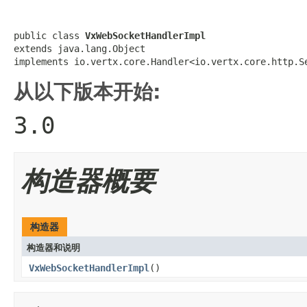
public class 
VxWebSocketHandlerImpl
extends java.lang.Object

implements io.vertx.core.Handler<io.vertx.core.http.S
从以下版本开始:
3.0
构造器概要
构造器
构造器和说明
VxWebSocketHandlerImpl
()