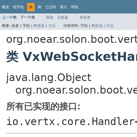
概览
程序包
类
树
已过时
索引
帮助
上一个类
下一个类
框架
无框架
所有类
概要:
嵌套 |
字段 |
构造器
|
方法
详细资料:
字段 |
构造器
|
方法
org.noear.solon.boot.ve
类 VxWebSocketHan
java.lang.Object
org.noear.solon.boot.
所有已实现的接口:
io.vertx.core.Handler