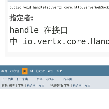
public void handle(io.vertx.core.http.ServerWebSock
指定者:
handle
在接口
中
io.vertx.core.Han
概览
程序包
类
树
已过时
索引
帮助
上一个类
下一个类
框架
无框架
所有类
概要:
嵌套 |
字段 |
构造器
|
方法
详细资料:
字段 |
构造器
|
方法