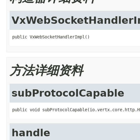
VxWebSocketHandlerI
public VxWebSocketHandlerImpl()
方法详细资料
subProtocolCapable
public void subProtocolCapable(io.vertx.core.http.H
handle