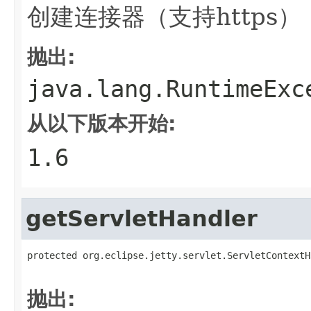
创建连接器（支持https）
抛出:
java.lang.RuntimeExc
从以下版本开始:
1.6
getServletHandler
protected org.eclipse.jetty.servlet.ServletContextH
                                                   
抛出: