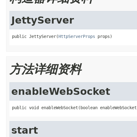
JettyServer
public JettyServer(
HttpServerProps
 props)
方法详细资料
enableWebSocket
public void enableWebSocket(boolean enableWebSocket
start