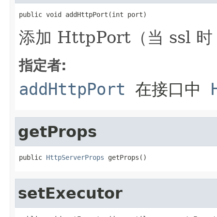
public void addHttpPort(int port)
添加 HttpPort（当 ssl
指定者:
addHttpPort
在接口中
getProps
public 
HttpServerProps
 getProps()
setExecutor