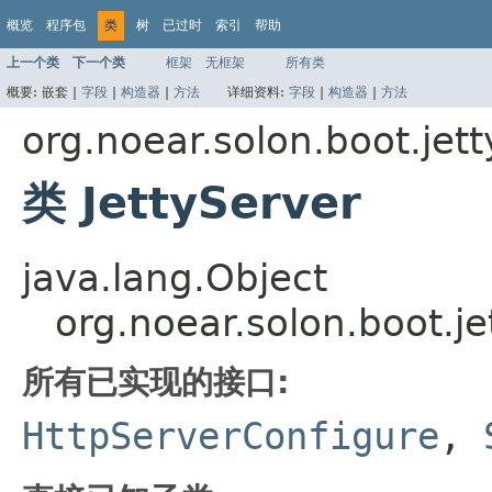
概览
程序包
类
树
已过时
索引
帮助
上一个类
下一个类
框架
无框架
所有类
概要:
嵌套 |
字段
|
构造器
|
方法
详细资料:
字段
|
构造器
|
方法
org.noear.solon.boot.jett
类 JettyServer
java.lang.Object
org.noear.solon.boot.je
所有已实现的接口:
HttpServerConfigure
,