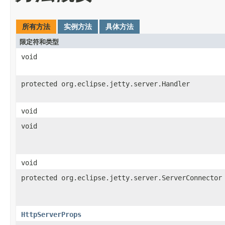
所有方法
实例方法
具体方法
限定符和类型
void
protected org.eclipse.jetty.server.Handler
void
void
void
protected org.eclipse.jetty.server.ServerConnector
HttpServerProps