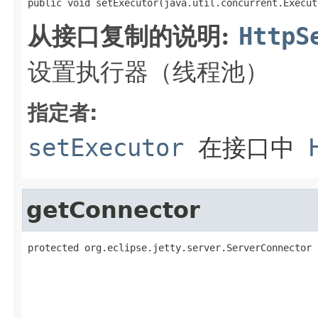
public void setExecutor(java.util.concurrent.Execut
从接口复制的说明:
HttpS
设置执行器（线程池）
指定者:
setExecutor
在接口中
getConnector
protected org.eclipse.jetty.server.ServerConnector 
                                                   
                                                   
                                                   
                                                   