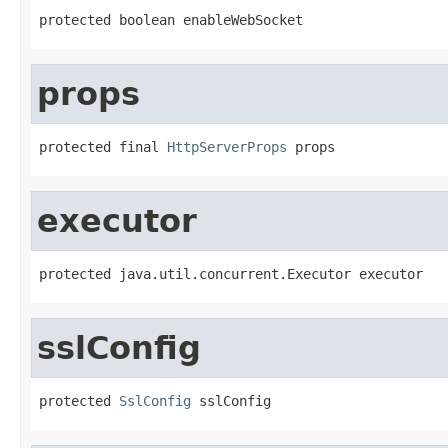
protected boolean enableWebSocket
props
protected final 
HttpServerProps
 props
executor
protected java.util.concurrent.Executor executor
sslConfig
protected 
SslConfig
 sslConfig