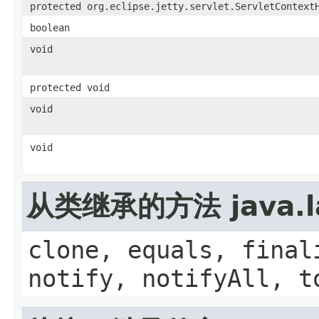
protected org.eclipse.jetty.servlet.ServletContext
boolean
void
protected void
void
void
从类继承的方法 java.la
clone, equals, final
notify, notifyAll, t