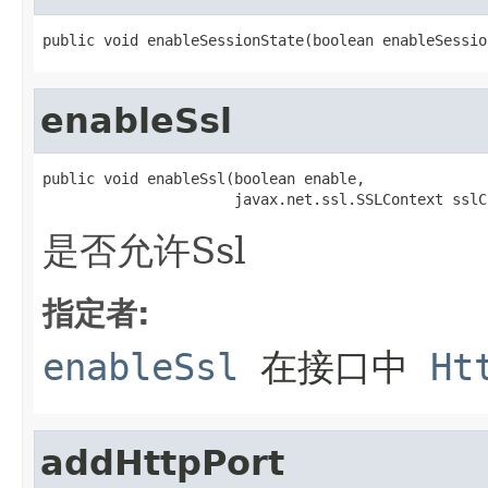
public void enableSessionState(boolean enableSessio
enableSsl
public void enableSsl(boolean enable,

                      javax.net.ssl.SSLContext sslC
是否允许Ssl
指定者:
enableSsl
在接口中
Ht
addHttpPort