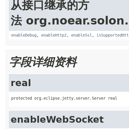
从接口继承的方
法 org.noear.solon.
enableDebug
,
enableHttp2
,
enableSsl
,
isSupportedHtt
字段详细资料
real
protected org.eclipse.jetty.server.Server real
enableWebSocket