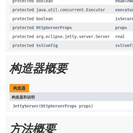
protected boolean
enableW
protected java.util.concurrent.Executor
executo
protected boolean
isSecur
protected
HttpServerProps
props
protected org.eclipse.jetty.server.Server
real
protected
SslConfig
sslConf
构造器概要
构造器
构造器和说明
JettyServer
(
HttpServerProps
props)
方法概要