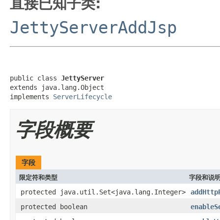
直接已知子类:
JettyServerAddJsp
public class 
JettyServer
extends java.lang.Object

implements 
ServerLifecycle
字段概要
字段
限定符和类型
字段和说
protected java.util.Set<java.lang.Integer>
addHttp
protected boolean
enableS