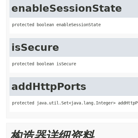
enableSessionState
protected boolean enableSessionState
isSecure
protected boolean isSecure
addHttpPorts
protected java.util.Set<java.lang.Integer> addHttpP
构造器详细资料