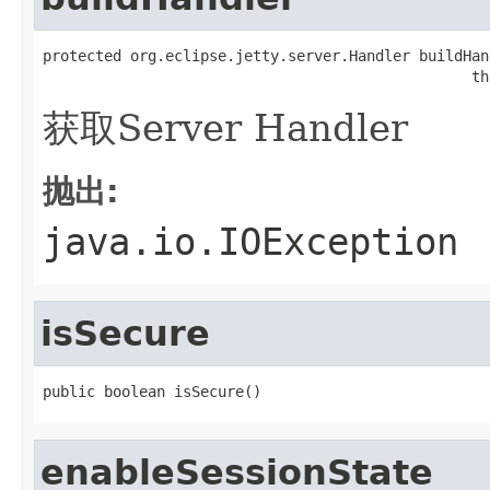
protected org.eclipse.jetty.server.Handler buildHand
                                                 th
获取Server Handler
抛出:
java.io.IOException
isSecure
public boolean isSecure()
enableSessionState