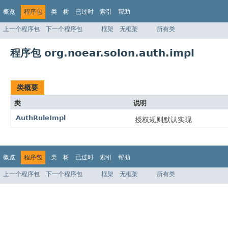
概览
程序包
类
树
已过时
索引
帮助
上一个程序包
下一个程序包
框架
无框架
所有类
程序包 org.noear.solon.auth.impl
类概要
类
说明
AuthRuleImpl
授权规则默认实现
概览
程序包
类
树
已过时
索引
帮助
上一个程序包
下一个程序包
框架
无框架
所有类