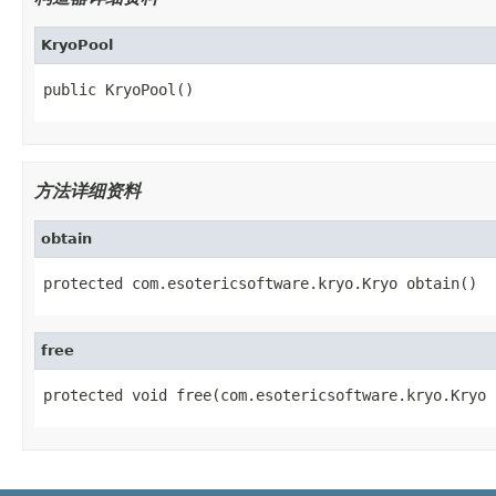
KryoPool
public KryoPool()
方法详细资料
obtain
protected com.esotericsoftware.kryo.Kryo obtain()
free
protected void free(com.esotericsoftware.kryo.Kryo 