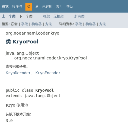
概览
程序包
类
树
已过时
索引
帮助
上一个类
下一个类
框架
无框架
所有类
概要:
嵌套 |
字段
|
构造器
|
方法
详细资料:
字段
|
构造器
|
方法
org.noear.nami.coder.kryo
类 KryoPool
java.lang.Object
org.noear.nami.coder.kryo.KryoPool
直接已知子类:
KryoDecoder
,
KryoEncoder
public class 
KryoPool
extends java.lang.Object
Kryo 使用池
从以下版本开始:
3.0