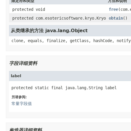
限定符和类型
方法和说明
protected void
free
(com.
protected com.esotericsoftware.kryo.Kryo
obtain
()
从类继承的方法 java.lang.Object
clone, equals, finalize, getClass, hashCode, notify
字段详细资料
label
protected static final java.lang.String label
另请参阅:
常量字段值
构造器详细资料