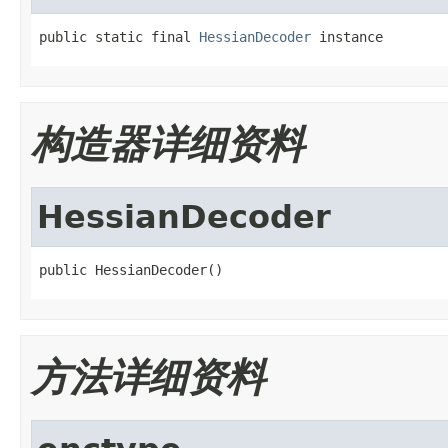
public static final 
HessianDecoder
 instance
构造器详细资料
HessianDecoder
public HessianDecoder()
方法详细资料