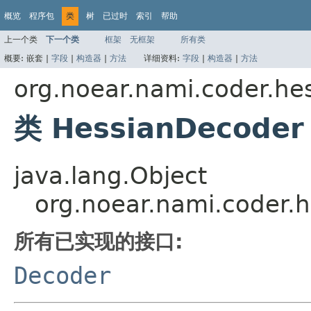
概览
程序包
类
树
已过时
索引
帮助
上一个类
下一个类
框架
无框架
所有类
概要:
嵌套 |
字段
|
构造器
|
方法
详细资料:
字段
|
构造器
|
方法
org.noear.nami.coder.he
类 HessianDecoder
java.lang.Object
org.noear.nami.coder.
所有已实现的接口:
Decoder