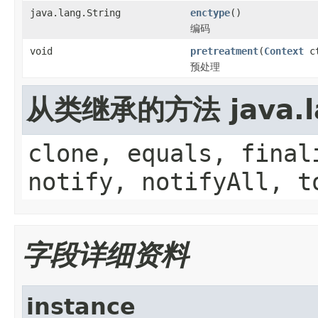
java.lang.String
enctype
()
编码
void
pretreatment
(
Context
ct
预处理
从类继承的方法 java.la
clone, equals, final
notify, notifyAll, t
字段详细资料
instance