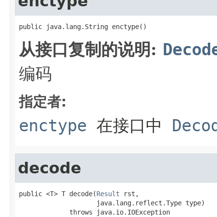
enctype
public java.lang.String enctype()
从接口复制的说明:
Decod
编码
指定者:
enctype
在接口中
Deco
decode
public <T> T decode(
Result
 rst,

                    java.lang.reflect.Type type)

             throws java.io.IOException