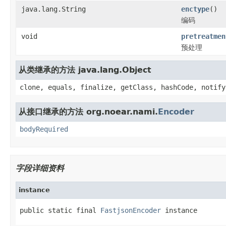
java.lang.String
enctype
()
编码
void
pretreatmen
预处理
从类继承的方法 java.lang.Object
clone, equals, finalize, getClass, hashCode, notify
从接口继承的方法 org.noear.nami.
Encoder
bodyRequired
字段详细资料
instance
public static final 
FastjsonEncoder
 instance