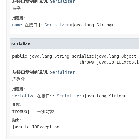
从接口复制的说明:
Serializer
名字
指定者:
name
在接口中
Serializer
<java.lang.String>
serialize
public java.lang.String serialize(java.lang.Object 
                           throws java.io.IOExcepti
从接口复制的说明:
Serializer
序列化
指定者:
serialize
在接口中
Serializer
<java.lang.String>
参数:
fromObj
- 来源对象
抛出:
java.io.IOException