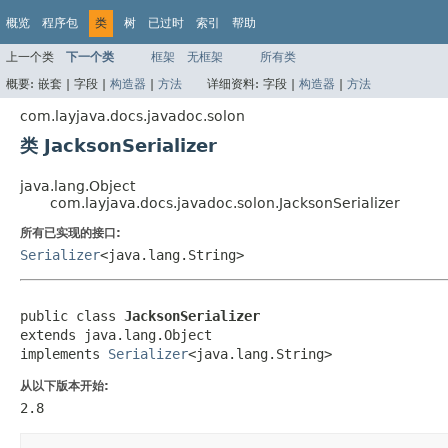
概览
程序包
类
树
已过时
索引
帮助
上一个类
下一个类
框架
无框架
所有类
概要:
嵌套 |
字段 |
构造器
|
方法
详细资料:
字段 |
构造器
|
方法
com.layjava.docs.javadoc.solon
类 JacksonSerializer
java.lang.Object
com.layjava.docs.javadoc.solon.JacksonSerializer
所有已实现的接口:
Serializer
<java.lang.String>
public class 
JacksonSerializer
extends java.lang.Object

implements 
Serializer
<java.lang.String>
从以下版本开始:
2.8