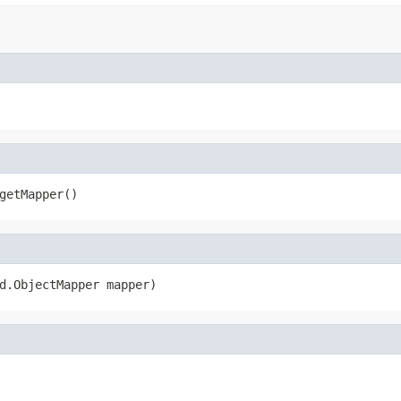
getMapper()
d.ObjectMapper mapper)