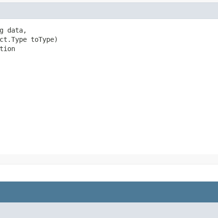
 data,

ct.Type toType)

tion