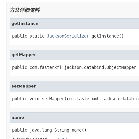
方法详细资料
getInstance
public static 
JacksonSerializer
 getInstance()
getMapper
public com.fasterxml.jackson.databind.ObjectMapper 
setMapper
public void setMapper(com.fasterxml.jackson.databin
name
public java.lang.String name()