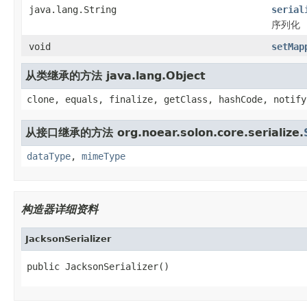
java.lang.String
serial
序列化
void
setMap
从类继承的方法 java.lang.Object
clone, equals, finalize, getClass, hashCode, notify
从接口继承的方法 org.noear.solon.core.serialize.
dataType
,
mimeType
构造器详细资料
JacksonSerializer
public JacksonSerializer()