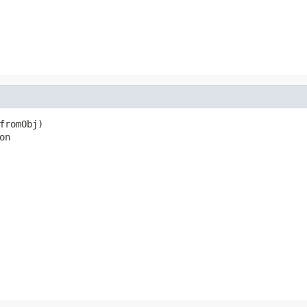
fromObj)

on