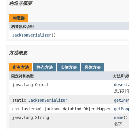
构造器概要
构造器
构造器和说明
JacksonSerializer
()
方法概要
所有方法
静态方法
实例方法
具体方法
限定符和类型
方法和说
java.lang.Object
deseri
反序列
static
JacksonSerializer
getIns
com.fasterxml.jackson.databind.ObjectMapper
getMap
java.lang.String
name
()
名字