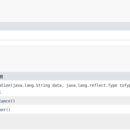
明
alize
(java.lang.String data, java.lang.reflect.Type toTy
化
tance
()
per
()