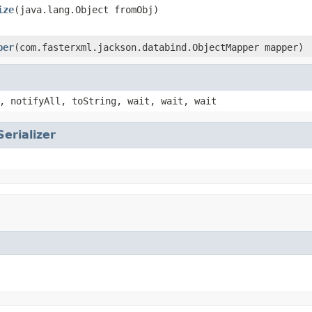
ize
(java.lang.Object fromObj)
per
(com.fasterxml.jackson.databind.ObjectMapper mapper)
, notifyAll, toString, wait, wait, wait
Serializer