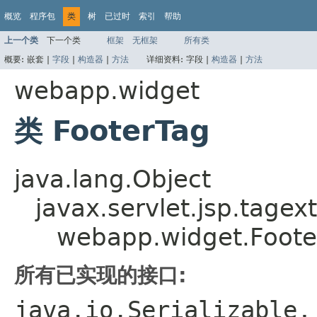
概览
程序包
类
树
已过时
索引
帮助
上一个类
下一个类
框架
无框架
所有类
概要:
嵌套 |
字段
|
构造器
|
方法
详细资料:
字段 |
构造器
|
方法
webapp.widget
类 FooterTag
java.lang.Object
javax.servlet.jsp.tagex
webapp.widget.Foote
所有已实现的接口:
java.io.Serializable,