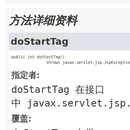
方法详细资料
doStartTag
public int doStartTag()

               throws javax.servlet.jsp.JspExceptio
指定者:
doStartTag
在接口
中
javax.servlet.jsp
覆盖: