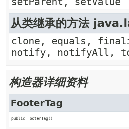
setParent, setValue
从类继承的方法 java.la
clone, equals, final
notify, notifyAll, t
构造器详细资料
FooterTag
public FooterTag()