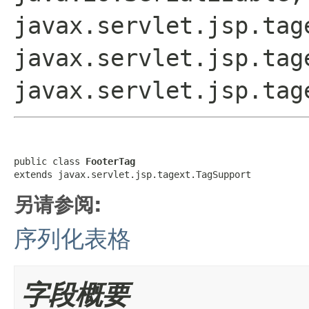
javax.servlet.jsp.tag
javax.servlet.jsp.tag
javax.servlet.jsp.tag
public class 
FooterTag
extends javax.servlet.jsp.tagext.TagSupport
另请参阅:
序列化表格
字段概要