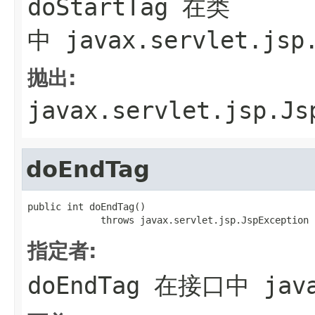
doStartTag
在类
中
javax.servlet.jsp
抛出:
javax.servlet.jsp.Js
doEndTag
public int doEndTag()

             throws javax.servlet.jsp.JspException
指定者:
doEndTag
在接口中
jav