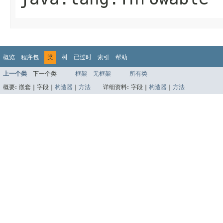
概览
程序包
类
树
已过时
索引
帮助
上一个类
下一个类
框架
无框架
所有类
概要:
嵌套 |
字段 |
构造器
|
方法
详细资料:
字段 |
构造器
|
方法