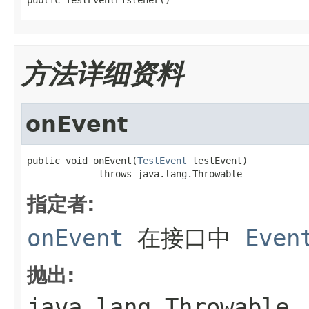
方法详细资料
onEvent
public void onEvent(
TestEvent
 testEvent)

             throws java.lang.Throwable
指定者:
onEvent
在接口中
Even
抛出:
java.lang.Throwable