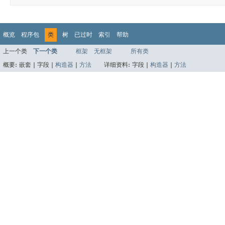
概览
程序包
类
树
已过时
索引
帮助
上一个类
下一个类
框架
无框架
所有类
概要:
嵌套 |
字段 |
构造器
|
方法
详细资料:
字段 |
构造器
|
方法