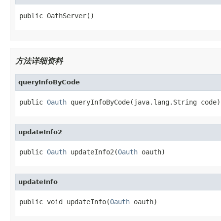
public OathServer()
方法详细资料
queryInfoByCode
public 
Oauth
 queryInfoByCode(java.lang.String code)
updateInfo2
public 
Oauth
 updateInfo2(
Oauth
 oauth)
updateInfo
public void updateInfo(
Oauth
 oauth)