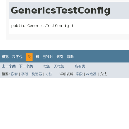
GenericsTestConfig
public GenericsTestConfig()
概览
程序包
类
树
已过时
索引
帮助
上一个类
下一个类
框架
无框架
所有类
概要:
嵌套
|
字段
|
构造器
|
方法
详细资料:
字段
|
构造器
|
方法