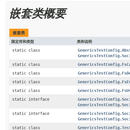
嵌套类概要
嵌套类
限定符和类型
类和说明
static class
GenericsTestConfig.Abs
GenericsTestConfig.Soc
static class
GenericsTestConfig.FsC
static class
GenericsTestConfig.FsD
static class
GenericsTestConfig.FsE
static class
GenericsTestConfig.FsU
static interface
GenericsTestConfig.Soc
GenericsTestConfig.Soc
static interface
GenericsTestConfig.Soc
GenericsTestConfig.Soc
static class
GenericsTestConfig.Tes