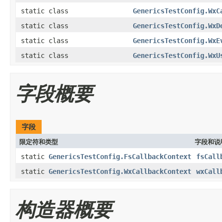
static class
GenericsTestConfig.WxC
static class
GenericsTestConfig.WxD
static class
GenericsTestConfig.WxE
static class
GenericsTestConfig.WxU
字段概要
字段
限定符和类型
字段和说
static
GenericsTestConfig.FsCallbackContext
fsCall
static
GenericsTestConfig.WxCallbackContext
wxCall
构造器概要