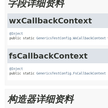
字段详细资料
wxCallbackContext
@Inject

public static 
GenericsTestConfig.WxCallbackContext
 
fsCallbackContext
@Inject

public static 
GenericsTestConfig.FsCallbackContext
 
构造器详细资料