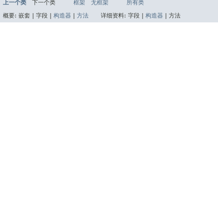
上一个类
下一个类
框架
无框架
所有类
概要:
嵌套 |
字段 |
构造器
|
方法
详细资料:
字段 |
构造器
|
方法