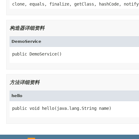
clone, equals, finalize, getClass, hashCode, notify
构造器详细资料
DemoService
public DemoService()
方法详细资料
hello
public void hello(java.lang.String name)