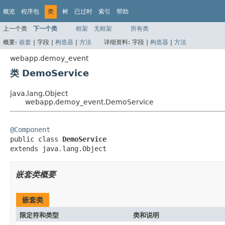
概览
程序包
类
树
已过时
索引
帮助
上一个类
下一个类
框架
无框架
所有类
概要:
嵌套
|
字段 |
构造器
|
方法
详细资料:
字段 |
构造器
|
方法
webapp.demoy_event
类 DemoService
java.lang.Object
webapp.demoy_event.DemoService
@Component

public class 
DemoService
extends java.lang.Object
嵌套类概要
嵌套类
限定符和类型
类和说明