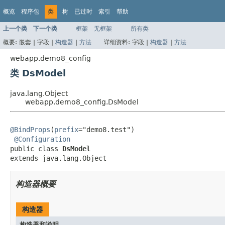
概览
程序包
类
树
已过时
索引
帮助
上一个类
下一个类
框架
无框架
所有类
概要:
嵌套 |
字段 |
构造器
|
方法
详细资料:
字段 |
构造器
|
方法
webapp.demo8_config
类 DsModel
java.lang.Object
webapp.demo8_config.DsModel
@BindProps
(
prefix
="demo8.test")

@Configuration
public class 
DsModel
extends java.lang.Object
构造器概要
构造器
构造器和说明