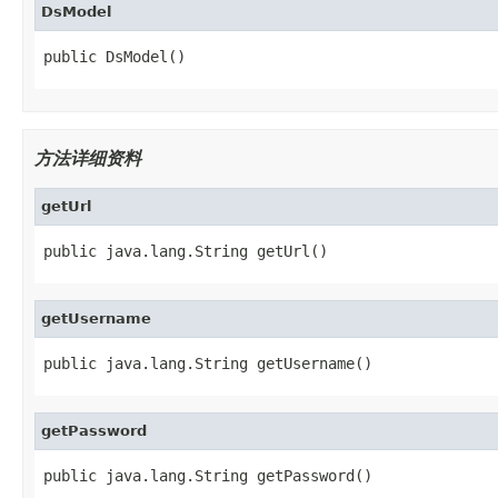
DsModel
public DsModel()
方法详细资料
getUrl
public java.lang.String getUrl()
getUsername
public java.lang.String getUsername()
getPassword
public java.lang.String getPassword()