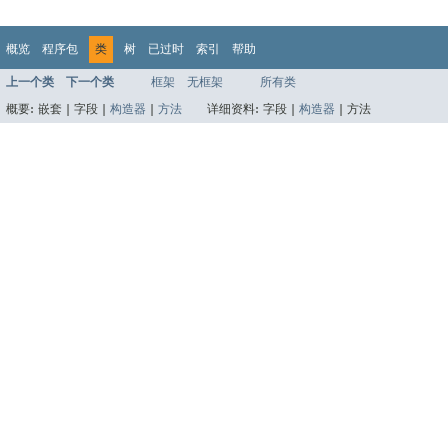
概览
程序包
类
树
已过时
索引
帮助
上一个类
下一个类
框架
无框架
所有类
概要:
嵌套 |
字段 |
构造器
|
方法
详细资料:
字段 |
构造器
|
方法