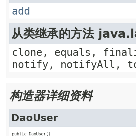
add
从类继承的方法 java.la
clone, equals, final
notify, notifyAll, t
构造器详细资料
DaoUser
public DaoUser()