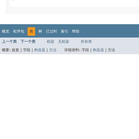
概览
程序包
类
树
已过时
索引
帮助
上一个类
下一个类
框架
无框架
所有类
概要:
嵌套 |
字段 |
构造器
|
方法
详细资料:
字段 |
构造器
|
方法