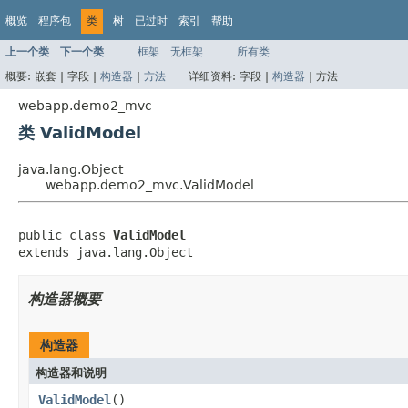
概览
程序包
类
树
已过时
索引
帮助
上一个类
下一个类
框架
无框架
所有类
概要:
嵌套 |
字段 |
构造器
|
方法
详细资料:
字段 |
构造器
|
方法
webapp.demo2_mvc
类 ValidModel
java.lang.Object
webapp.demo2_mvc.ValidModel
public class 
ValidModel
extends java.lang.Object
构造器概要
构造器
构造器和说明
ValidModel
()