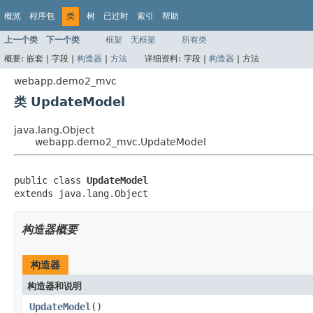
概览
程序包
类
树
已过时
索引
帮助
上一个类
下一个类
框架
无框架
所有类
概要:
嵌套 |
字段 |
构造器
|
方法
详细资料:
字段 |
构造器
|
方法
webapp.demo2_mvc
类 UpdateModel
java.lang.Object
webapp.demo2_mvc.UpdateModel
public class 
UpdateModel
extends java.lang.Object
构造器概要
构造器
构造器和说明
UpdateModel
()