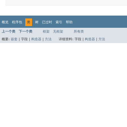
概览
程序包
类
树
已过时
索引
帮助
上一个类
下一个类
框架
无框架
所有类
概要:
嵌套
|
字段 |
构造器
|
方法
详细资料:
字段 |
构造器
|
方法