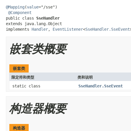
@Mapping
(
value
="/sse")

@Component
public class 
SseHandler
extends java.lang.Object

implements 
Handler
, 
EventListener
<
SseHandler.SseEvent
嵌套类概要
嵌套类
限定符和类型
类和说明
static class
SseHandler.SseEvent
构造器概要
构造器