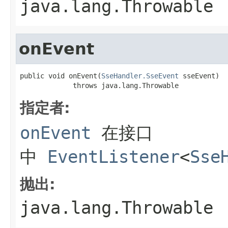
java.lang.Throwable
onEvent
public void onEvent(
SseHandler.SseEvent
 sseEvent)

             throws java.lang.Throwable
指定者:
onEvent
在接口
中
EventListener
<
Sse
抛出:
java.lang.Throwable