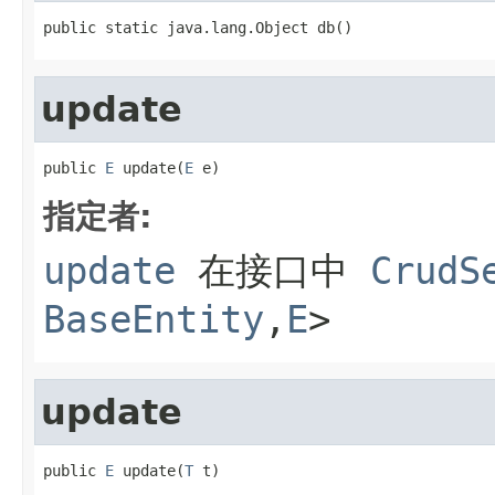
public static java.lang.Object db()
update
public 
E
 update(
E
 e)
指定者:
update
在接口中
CrudS
BaseEntity
,
E
>
update
public 
E
 update(
T
 t)