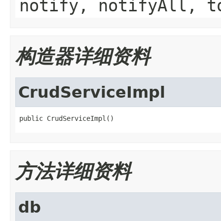
notify, notifyAll, t
构造器详细资料
CrudServiceImpl
public CrudServiceImpl()
方法详细资料
db