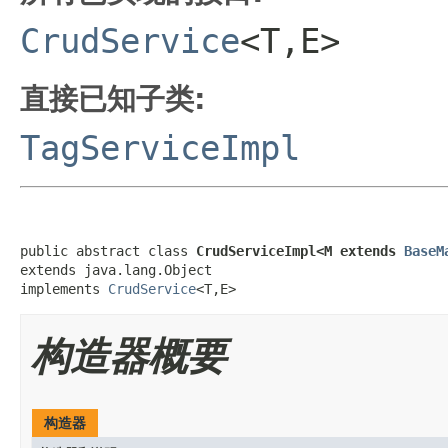
CrudService
<T,E>
直接已知子类:
TagServiceImpl
public abstract class 
CrudServiceImpl<M extends 
BaseM
extends java.lang.Object

implements 
CrudService
<T,E>
构造器概要
构造器