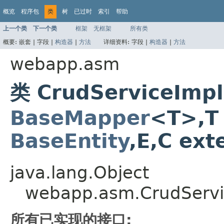
概览
程序包
类
树
已过时
索引
帮助
上一个类
下一个类
框架
无框架
所有类
概要:
嵌套 |
字段 |
构造器
|
方法
详细资料:
字段 |
构造器
|
方法
webapp.asm
类 CrudServiceImp
BaseMapper
<T>,T
BaseEntity
,E,C ex
java.lang.Object
webapp.asm.CrudServi
所有已实现的接口: