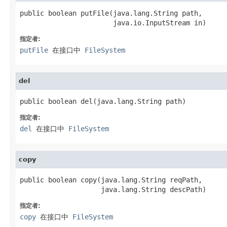
public boolean putFile(java.lang.String path,

                       java.io.InputStream in)
指定者:
putFile
在接口中
FileSystem
del
public boolean del(java.lang.String path)
指定者:
del
在接口中
FileSystem
copy
public boolean copy(java.lang.String reqPath,

                    java.lang.String descPath)
指定者:
copy
在接口中
FileSystem