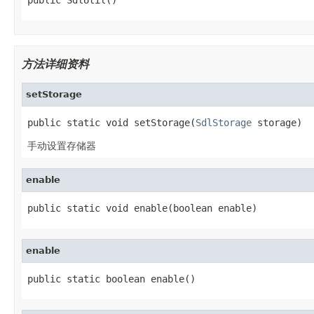
方法详细资料
setStorage
public static void setStorage(
SdlStorage
 storage)
手动设置存储器
enable
public static void enable(boolean enable)
enable
public static boolean enable()