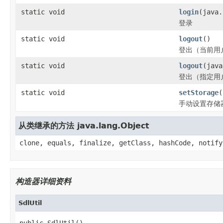
static void
login
(java.
登录
static void
logout
()
登出（当前用
static void
logout
(java
登出（指定用
static void
setStorage
(
手动设置存储
从类继承的方法 java.lang.Object
clone, equals, finalize, getClass, hashCode, notify
构造器详细资料
SdlUtil
public SdlUtil()