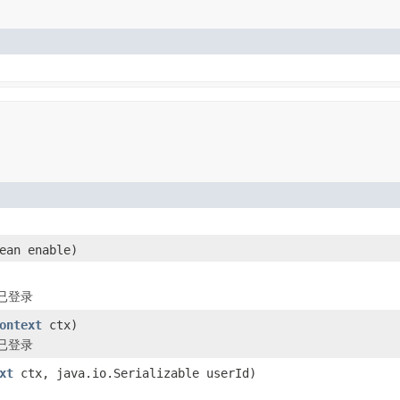
ean enable)
已登录
ontext
ctx)
已登录
xt
ctx, java.io.Serializable userId)