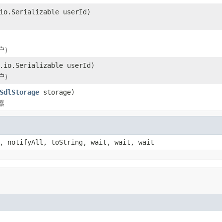
io.Serializable userId)
户）
.io.Serializable userId)
户）
SdlStorage
storage)
器
, notifyAll, toString, wait, wait, wait