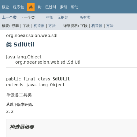
概览
程序包
类
树
已过时
索引
帮助
上一个类
下一个类
框架
无框架
所有类
概要:
嵌套 |
字段 |
构造器
|
方法
详细资料:
字段 |
构造器
|
方法
org.noear.solon.web.sdl
类 SdlUtil
java.lang.Object
org.noear.solon.web.sdl.SdlUtil
public final class 
SdlUtil
extends java.lang.Object
单设备工具类
从以下版本开始:
2.2
构造器概要