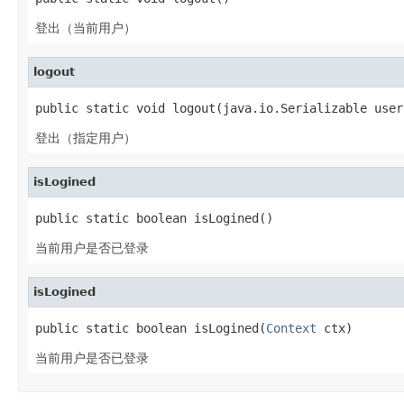
登出（当前用户）
logout
public static void logout(java.io.Serializable user
登出（指定用户）
isLogined
public static boolean isLogined()
当前用户是否已登录
isLogined
public static boolean isLogined(
Context
 ctx)
当前用户是否已登录