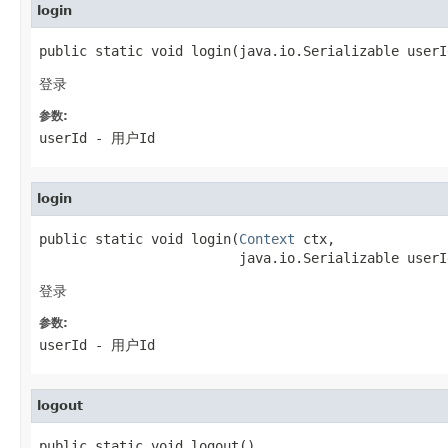
login
public static void login(java.io.Serializable userI
登录
参数:
userId
- 用户Id
login
public static void login(
Context
 ctx,

                         java.io.Serializable userI
登录
参数:
userId
- 用户Id
logout
public static void logout()