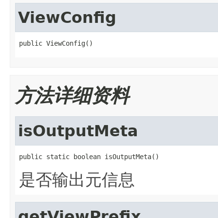
ViewConfig
public ViewConfig()
方法详细资料
isOutputMeta
public static boolean isOutputMeta()
是否输出元信息
getViewPrefix