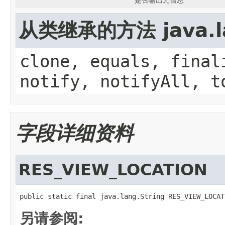
从类继承的方法 java.la
clone, equals, final
notify, notifyAll, t
字段详细资料
RES_VIEW_LOCATION
public static final java.lang.String RES_VIEW_LOCAT
另请参阅: