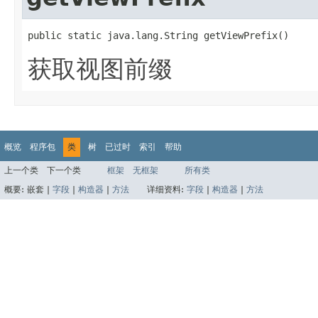
public static java.lang.String getViewPrefix()
获取视图前缀
概览
程序包
类
树
已过时
索引
帮助
上一个类
下一个类
框架
无框架
所有类
概要:
嵌套 |
字段
|
构造器
|
方法
详细资料:
字段
|
构造器
|
方法