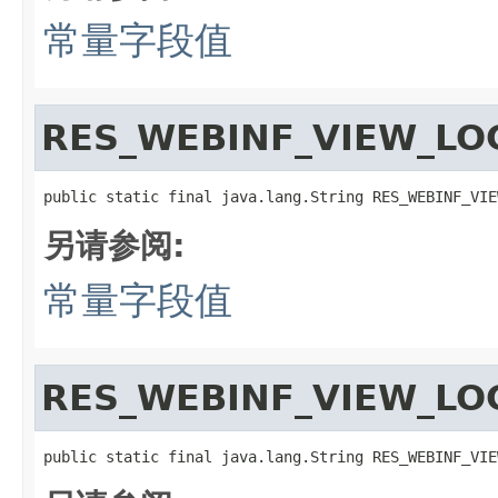
常量字段值
RES_WEBINF_VIEW_LO
public static final java.lang.String RES_WEBINF_VIE
另请参阅:
常量字段值
RES_WEBINF_VIEW_LO
public static final java.lang.String RES_WEBINF_VIE