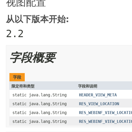
视图配置
从以下版本开始:
2.2
字段概要
字段
限定符和类型
字段和说明
static java.lang.String
HEADER_VIEW_META
static java.lang.String
RES_VIEW_LOCATION
static java.lang.String
RES_WEBINF_VIEW_LOCATI
static java.lang.String
RES_WEBINF_VIEW_LOCATI