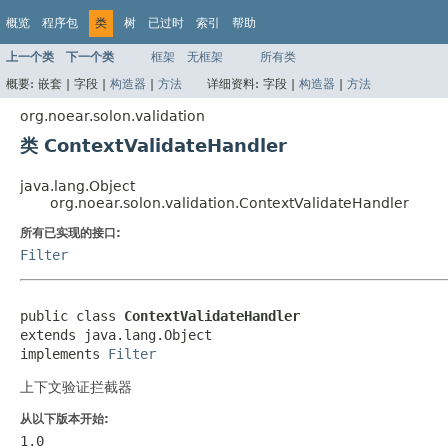
概览
程序包
类
树
已过时
索引
帮助
上一个类
下一个类
框架
无框架
所有类
概要:
嵌套 |
字段 |
构造器
|
方法
详细资料:
字段 |
构造器
|
方法
org.noear.solon.validation
类 ContextValidateHandler
java.lang.Object
org.noear.solon.validation.ContextValidateHandler
所有已实现的接口:
Filter
public class 
ContextValidateHandler
extends java.lang.Object

implements 
Filter
上下文验证拦截器
从以下版本开始:
1.0