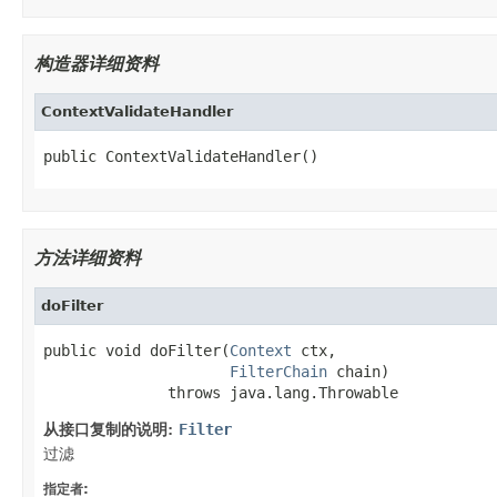
构造器详细资料
ContextValidateHandler
public ContextValidateHandler()
方法详细资料
doFilter
public void doFilter(
Context
 ctx,

FilterChain
 chain)

              throws java.lang.Throwable
从接口复制的说明:
Filter
过滤
指定者: