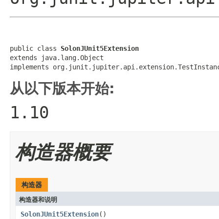
public class 
SolonJUnit5Extension
extends java.lang.Object

implements org.junit.jupiter.api.extension.TestInstan
从以下版本开始:
1.10
构造器概要
构造器
构造器和说明
SolonJUnit5Extension
()