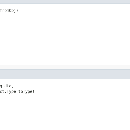
fromObj)
 dta,

ct.Type toType)