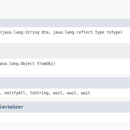
(java.lang.String dta, java.lang.reflect.Type toType)
ava.lang.Object fromObj)
, notifyAll, toString, wait, wait, wait
Serializer