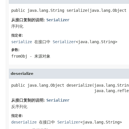
public java.lang.String serialize(java.lang.Object 
从接口复制的说明:
Serializer
序列化
指定者:
serialize
在接口中
Serializer
<java.lang.String>
参数:
fromObj
- 来源对象
deserialize
public java.lang.Object deserialize(java.lang.String
                                    java.lang.refle
从接口复制的说明:
Serializer
反序列化
指定者:
deserialize
在接口中
Serializer
<java.lang.String>