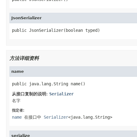
JsonSerializer
public JsonSerializer(boolean typed)
方法详细资料
name
public java.lang.String name()
从接口复制的说明:
Serializer
名字
指定者:
name
在接口中
Serializer
<java.lang.String>
serialize