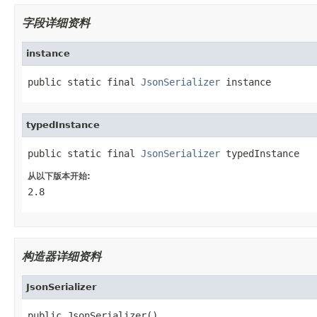
字段详细资料
instance
public static final 
JsonSerializer
 instance
typedInstance
public static final 
JsonSerializer
 typedInstance
从以下版本开始:
2.8
构造器详细资料
JsonSerializer
public JsonSerializer()