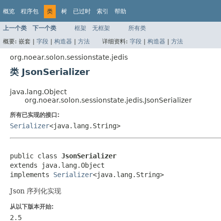
概览
程序包
类
树
已过时
索引
帮助
上一个类
下一个类
框架
无框架
所有类
概要:
嵌套 |
字段
|
构造器
|
方法
详细资料:
字段
|
构造器
|
方法
org.noear.solon.sessionstate.jedis
类 JsonSerializer
java.lang.Object
org.noear.solon.sessionstate.jedis.JsonSerializer
所有已实现的接口:
Serializer
<java.lang.String>
public class 
JsonSerializer
extends java.lang.Object

implements 
Serializer
<java.lang.String>
Json 序列化实现
从以下版本开始:
2.5