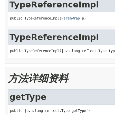
TypeReferenceImpl
public TypeReferenceImpl(
ParamWrap
 p)
TypeReferenceImpl
public TypeReferenceImpl(java.lang.reflect.Type typ
方法详细资料
getType
public java.lang.reflect.Type getType()