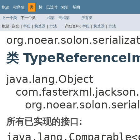
概览
程序包
类
树
已过时
索引
帮助
上一个类
下一个类
框架
无框架
所有类
概要:
嵌套 |
字段
|
构造器
|
方法
详细资料:
字段
|
构造器
|
方法
org.noear.solon.serializa
类 TypeReferenceI
java.lang.Object
com.fasterxml.jackson
org.noear.solon.seri
所有已实现的接口:
java.lang.Comparable<