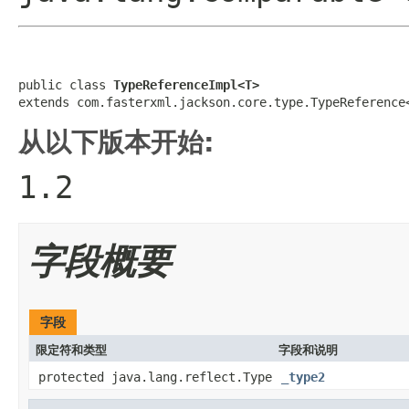
public class 
TypeReferenceImpl<T>
extends com.fasterxml.jackson.core.type.TypeReference
从以下版本开始:
1.2
字段概要
字段
限定符和类型
字段和说明
protected java.lang.reflect.Type
_type2