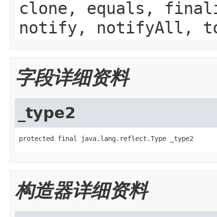
clone, equals, final
notify, notifyAll, t
字段详细资料
_type2
protected final java.lang.reflect.Type _type2
构造器详细资料