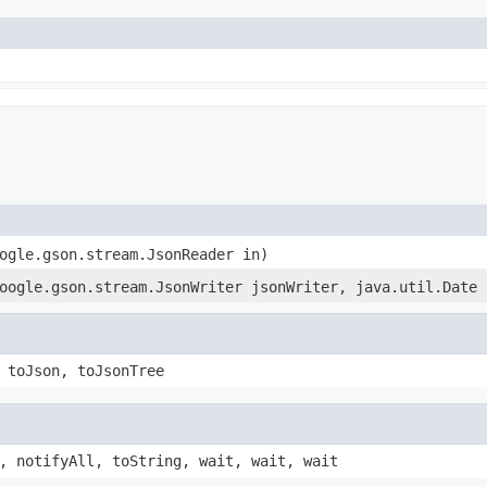
ogle.gson.stream.JsonReader in)
oogle.gson.stream.JsonWriter jsonWriter, java.util.Date 
 toJson, toJsonTree
, notifyAll, toString, wait, wait, wait