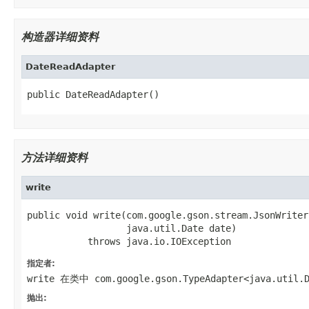
构造器详细资料
DateReadAdapter
public DateReadAdapter()
方法详细资料
write
public void write(com.google.gson.stream.JsonWriter
                  java.util.Date date)

           throws java.io.IOException
指定者:
write
在类中
com.google.gson.TypeAdapter<java.util.
抛出: