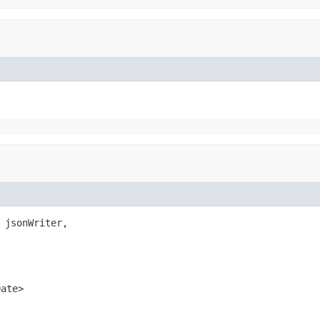
 jsonWriter,

Date>