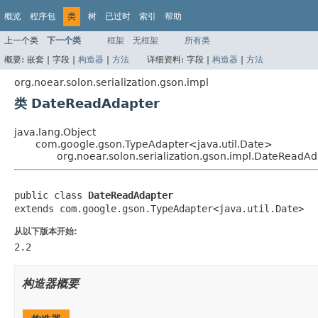
概览
程序包
类
树
已过时
索引
帮助
上一个类
下一个类
框架
无框架
所有类
概要:
嵌套 |
字段 |
构造器
|
方法
详细资料:
字段 |
构造器
|
方法
org.noear.solon.serialization.gson.impl
类 DateReadAdapter
java.lang.Object
com.google.gson.TypeAdapter<java.util.Date>
org.noear.solon.serialization.gson.impl.DateReadA
public class 
DateReadAdapter
extends com.google.gson.TypeAdapter<java.util.Date>
从以下版本开始:
2.2
构造器概要