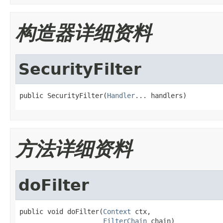
构造器详细资料
SecurityFilter
public SecurityFilter(
Handler
... handlers)
方法详细资料
doFilter
public void doFilter(
Context
 ctx,

FilterChain
 chain)
