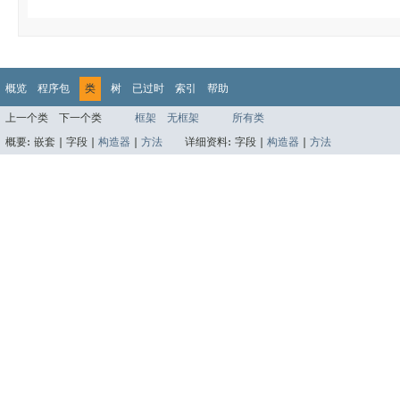
概览
程序包
类
树
已过时
索引
帮助
上一个类
下一个类
框架
无框架
所有类
概要:
嵌套 |
字段 |
构造器
|
方法
详细资料:
字段 |
构造器
|
方法