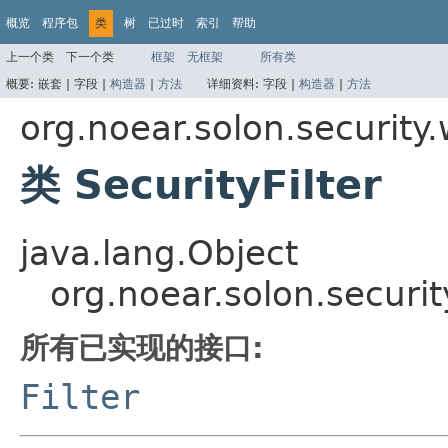
概览
程序包
类
树
已过时
索引
帮助
上一个类
下一个类
框架
无框架
所有类
概要:
嵌套 |
字段 |
构造器
|
方法
详细资料:
字段 |
构造器
|
方法
org.noear.solon.security
类 SecurityFilter
java.lang.Object
org.noear.solon.securit
所有已实现的接口:
Filter