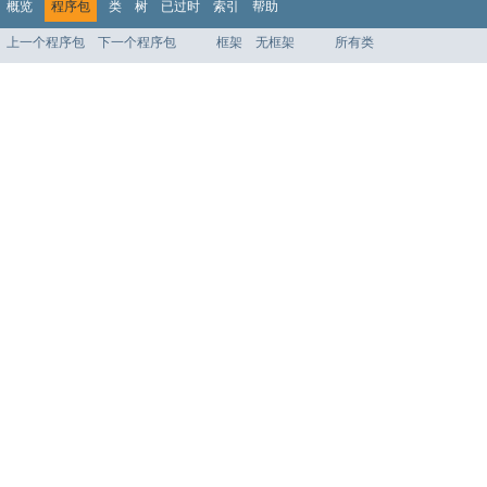
概览
程序包
类
树
已过时
索引
帮助
上一个程序包
下一个程序包
框架
无框架
所有类