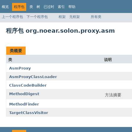
概览
程序包
类
树
已过时
索引
帮助
上一个程序包
下一个程序包
框架
无框架
所有类
程序包 org.noear.solon.proxy.asm
类概要
类
说明
AsmProxy
AsmProxyClassLoader
ClassCodeBuilder
MethodDigest
方法摘要
MethodFinder
TargetClassVisitor