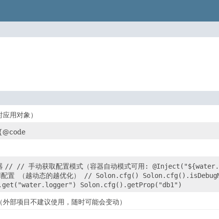
时应用对象）
@code
器
// // 手动获取配置模式（容器自动模式可用: @Inject("${water
 （越动态的越优化） // Solon.cfg() Solon.cfg().isDebugMode
.get("water.logger") Solon.cfg().getProp("db1")
（外部项目不建议使用，随时可能会变动）