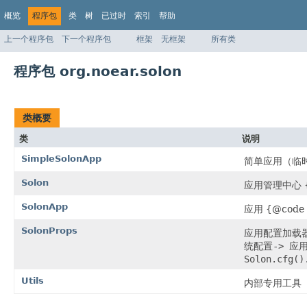
概览
程序包
类
树
已过时
索引
帮助
上一个程序包
下一个程序包
框架
无框架
所有类
程序包 org.noear.solon
类概要
类
说明
SimpleSolonApp
简单应用（临
Solon
应用管理中心 {
SolonApp
应用 {@code
SolonProps
应用配置加载
统配置-> 应用配置
Solon.cfg()
Utils
内部专用工具