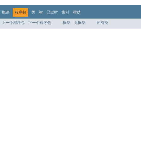
概览
程序包
类
树
已过时
索引
帮助
上一个程序包
下一个程序包
框架
无框架
所有类